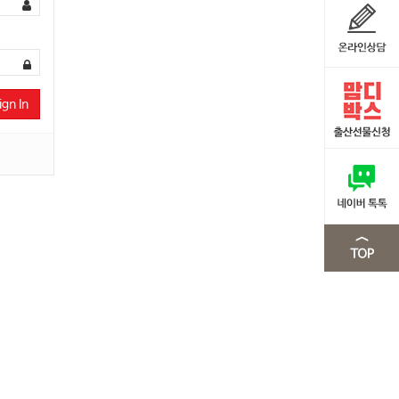
ign In