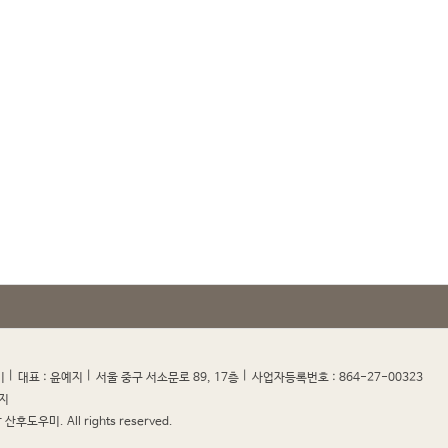
|
|
|
|
미
대표 : 윤예지
서울 중구 서소문로 89, 17층
사업자등록번호 : 864-27-00323
지
산후도우미. All rights reserved.