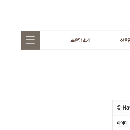
조은맘 소개
산후
Hav
아이디