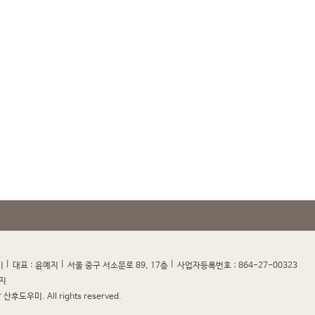
|
|
|
|
미
대표 : 윤예지
서울 중구 서소문로 89, 17층
사업자등록번호 : 864-27-00323
지
산후도우미. All rights reserved.