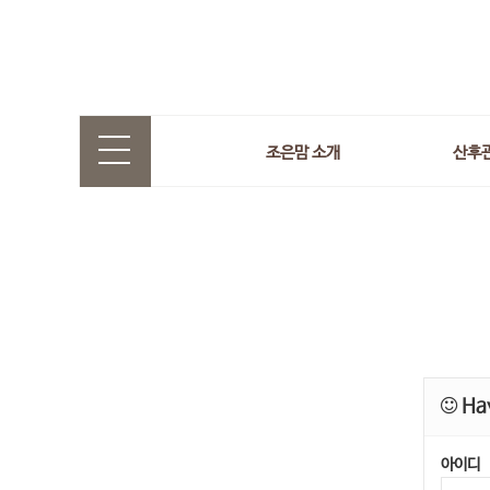
조은맘 소개
산후
Hav
아이디