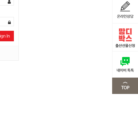
ign In