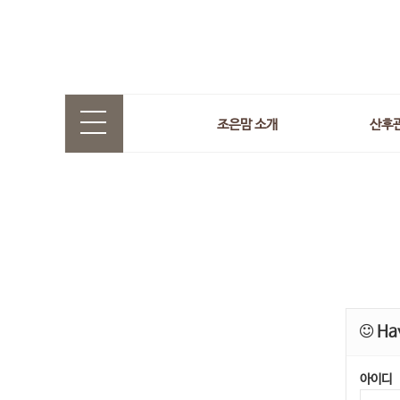
조은맘 소개
산후
Hav
아이디