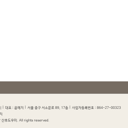
|
|
|
|
미
대표 : 윤예지
서울 중구 서소문로 89, 17층
사업자등록번호 : 864-27-00323
지
산후도우미. All rights reserved.