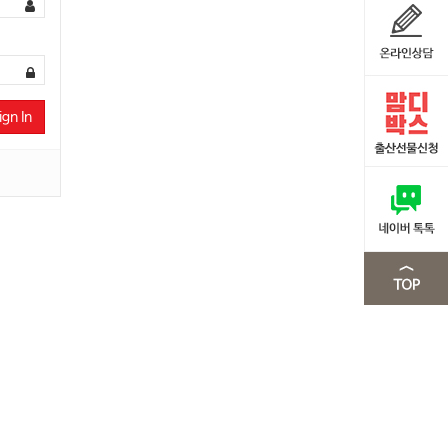
ign In