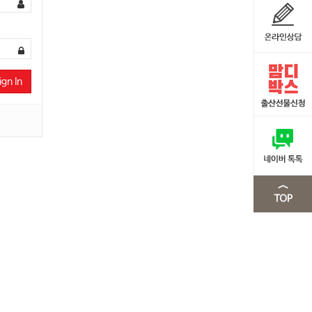
ign In