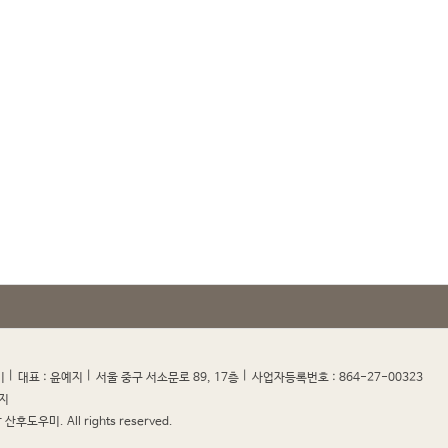
|
|
|
|
미
대표 : 윤예지
서울 중구 서소문로 89, 17층
사업자등록번호 : 864-27-00323
지
산후도우미. All rights reserved.