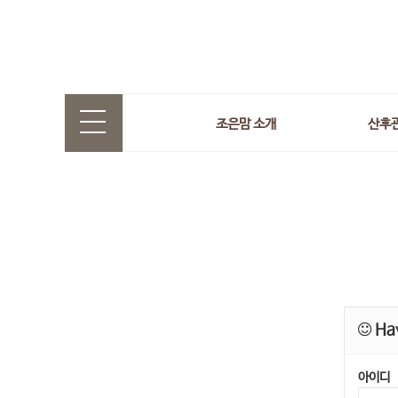
조은맘 소개
산후
Hav
아이디