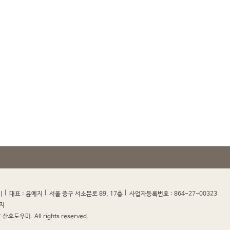
|
|
|
|
미
대표 : 윤예지
서울 중구 서소문로 89, 17층
사업자등록번호 : 864-27-00323
지
산후도우미. All rights reserved.