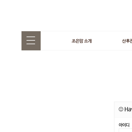
조은맘 소개
산후
Hav
아이디