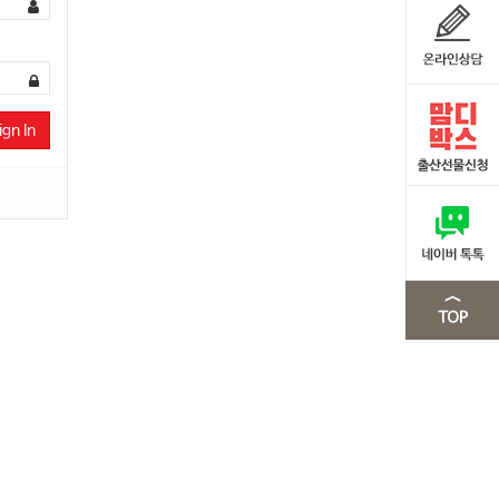
ign In