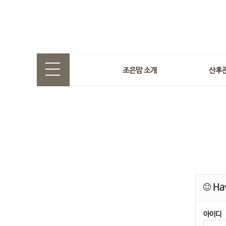
조은맘 소개
산후
Hav
아이디