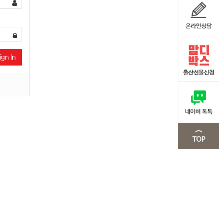
ign In