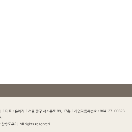
|
|
|
|
미
대표 : 윤예지
서울 중구 서소문로 89, 17층
사업자등록번호 : 864-27-00323
지
산후도우미. All rights reserved.