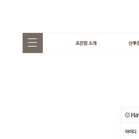
조은맘 소개
산후
Hav
아이디