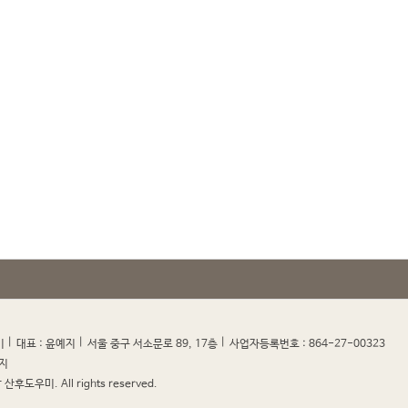
|
|
|
|
미
대표 : 윤예지
서울 중구 서소문로 89, 17층
사업자등록번호 : 864-27-00323
지
산후도우미. All rights reserved.