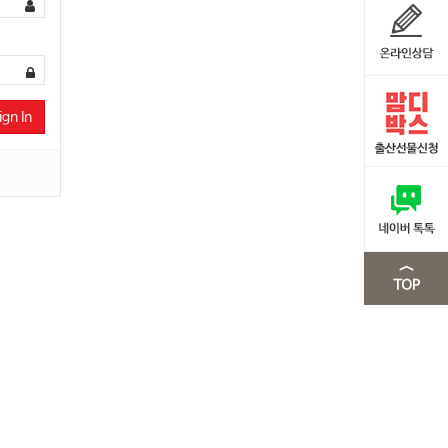
ign In