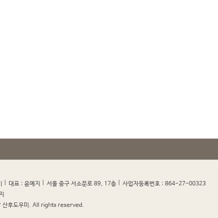
|
|
|
|
미
대표 : 윤예지
서울 중구 서소문로 89, 17층
사업자등록번호 : 864-27-00323
지
산후도우미. All rights reserved.