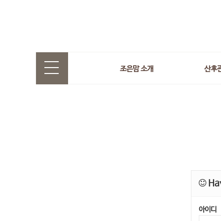
조은맘 소개
산후
Hav
아이디