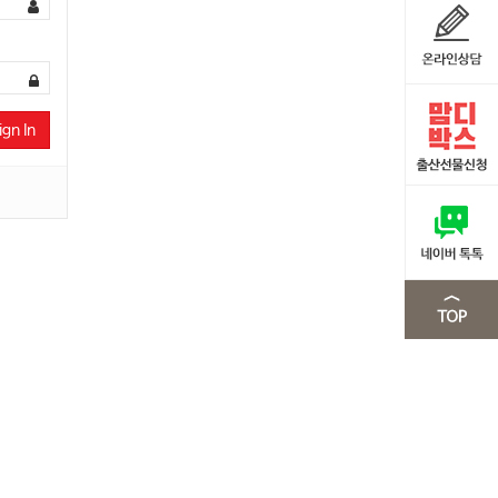
ign In