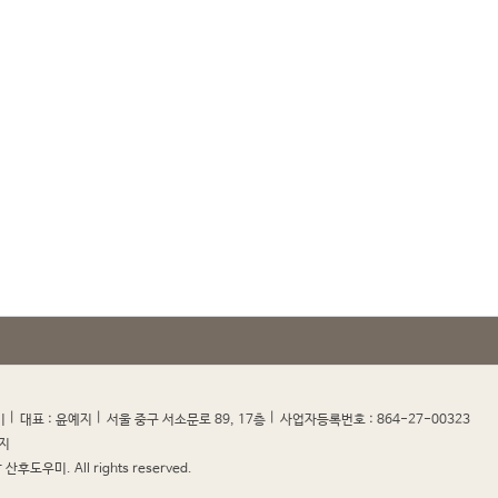
|
|
|
|
미
대표 : 윤예지
서울 중구 서소문로 89, 17층
사업자등록번호 : 864-27-00323
지
산후도우미. All rights reserved.