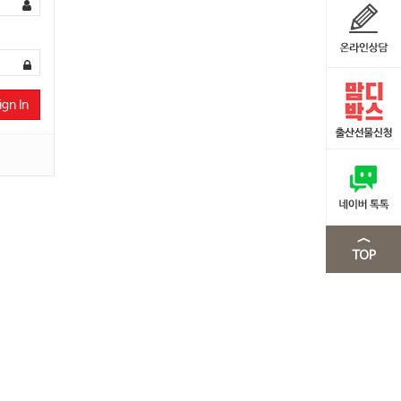
ign In