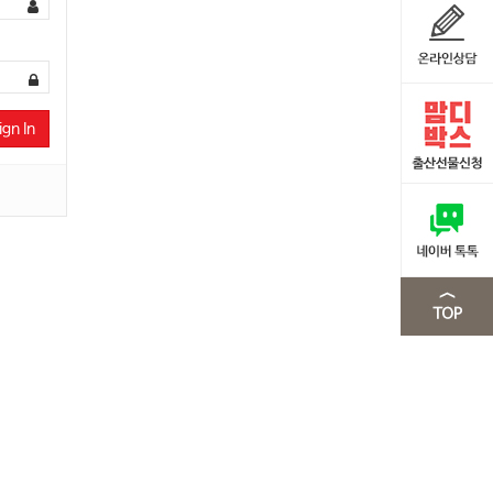
ign In