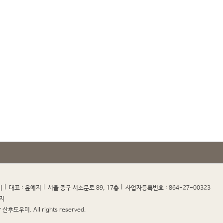
|
|
|
|
미
대표 : 윤예지
서울 중구 서소문로 89, 17층
사업자등록번호 : 864-27-00323
지
산후도우미. All rights reserved.