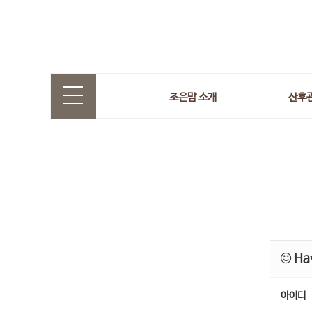
조은맘 소개
산후
Hav
아이디