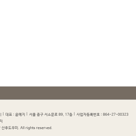
|
|
|
|
미
대표 : 윤예지
서울 중구 서소문로 89, 17층
사업자등록번호 : 864-27-00323
지
산후도우미. All rights reserved.