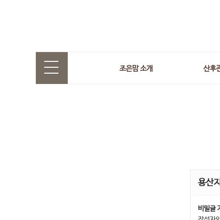
조은맘 소개
산후
용산
비밀글 
작성자와