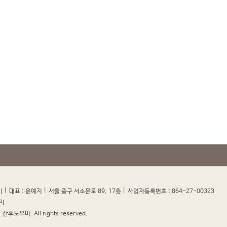
|
|
|
|
미
대표 : 윤예지
서울 중구 서소문로 89, 17층
사업자등록번호 : 864-27-00323
지
산후도우미. All rights reserved.