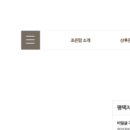
조은맘 소개
산후
평택
비밀글 
작성자와