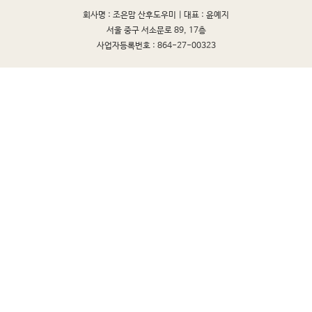
회사명 : 조은맘 산후도우미 |
대표 : 윤예지
서울 중구 서소문로 89, 17층
사업자등록번호 : 864-27-00323