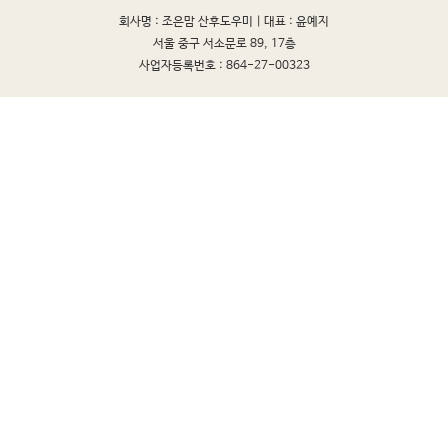
회사명 : 조은맘 산후도우미 |
대표 : 윤예지
서울 중구 서소문로 89, 17층
사업자등록번호 : 864-27-00323