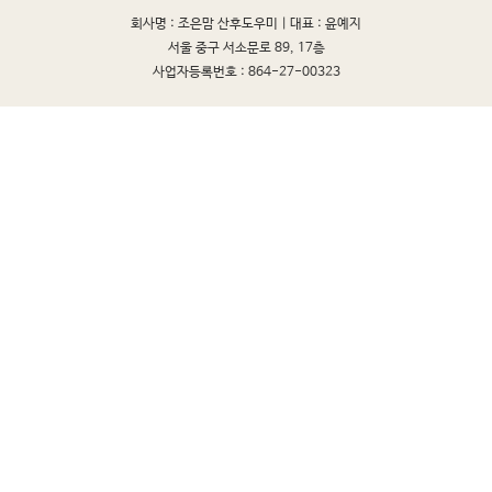
회사명 : 조은맘 산후도우미 |
대표 : 윤예지
서울 중구 서소문로 89, 17층
사업자등록번호 : 864-27-00323