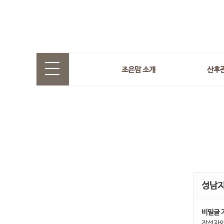
조은맘 소개
산후
성남
비밀글 
작성자와