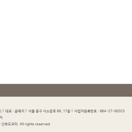
|
|
|
|
미
대표 : 윤예지
서울 중구 서소문로 89, 17층
사업자등록번호 : 864-27-00323
지
산후도우미. All rights reserved.