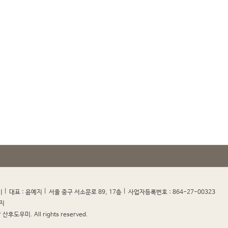
|
|
|
|
미
대표 : 윤예지
서울 중구 서소문로 89, 17층
사업자등록번호 : 864-27-00323
지
산후도우미. All rights reserved.