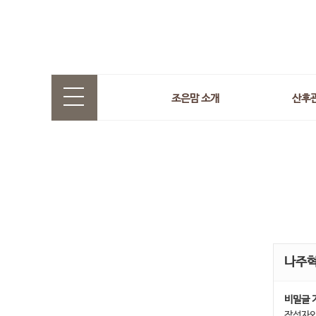
조은맘 소개
산후
나주
비밀글 
작성자와