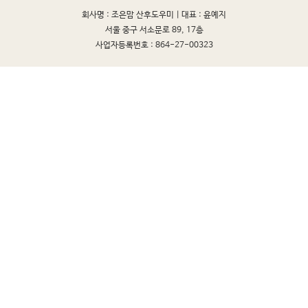
회사명 : 조은맘 산후도우미 |
대표 : 윤예지
서울 중구 서소문로 89, 17층
사업자등록번호 : 864-27-00323