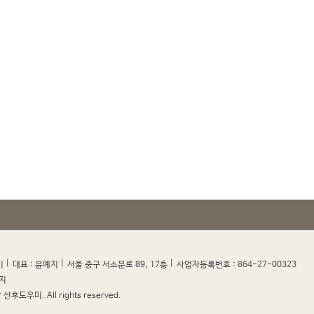
|
|
|
|
미
대표 : 윤예지
서울 중구 서소문로 89, 17층
사업자등록번호 : 864-27-00323
지
산후도우미. All rights reserved.