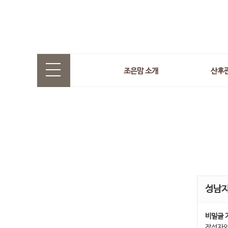
조은맘 소개
산후
성남
비밀글 
작성자와