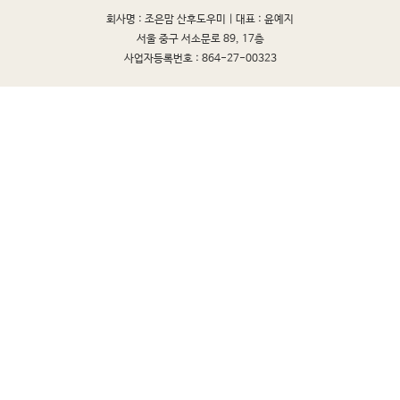
회사명 : 조은맘 산후도우미 |
대표 : 윤예지
서울 중구 서소문로 89, 17층
사업자등록번호 : 864-27-00323