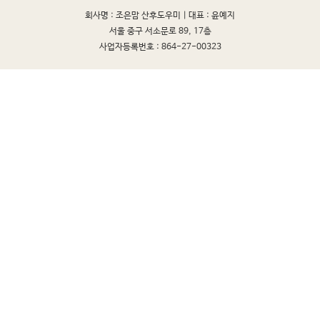
회사명 : 조은맘 산후도우미 |
대표 : 윤예지
서울 중구 서소문로 89, 17층
사업자등록번호 : 864-27-00323