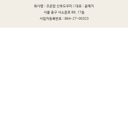
회사명 : 조은맘 산후도우미 |
대표 : 윤예지
서울 중구 서소문로 89, 17층
사업자등록번호 : 864-27-00323