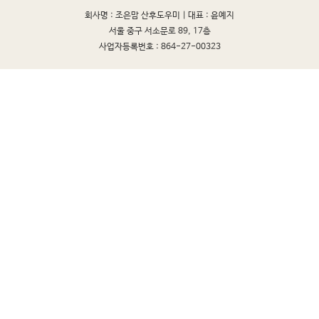
회사명 : 조은맘 산후도우미 |
대표 : 윤예지
서울 중구 서소문로 89, 17층
사업자등록번호 : 864-27-00323