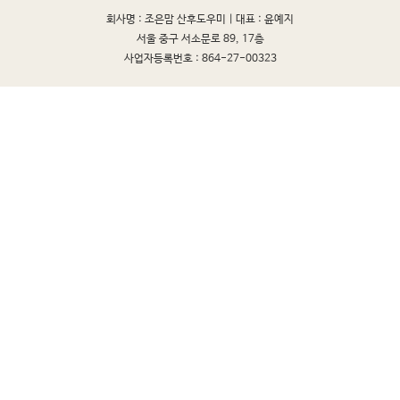
회사명 : 조은맘 산후도우미 |
대표 : 윤예지
서울 중구 서소문로 89, 17층
사업자등록번호 : 864-27-00323