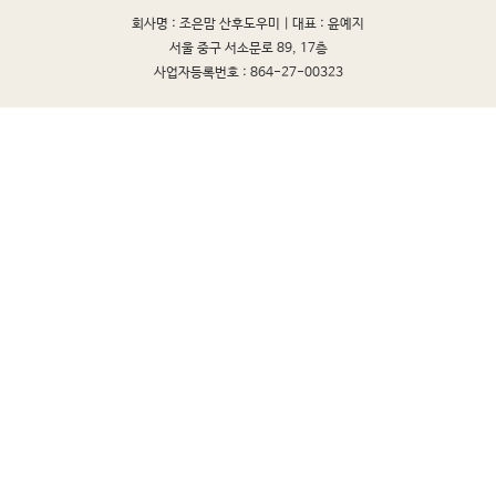
회사명 : 조은맘 산후도우미 |
대표 : 윤예지
서울 중구 서소문로 89, 17층
사업자등록번호 : 864-27-00323