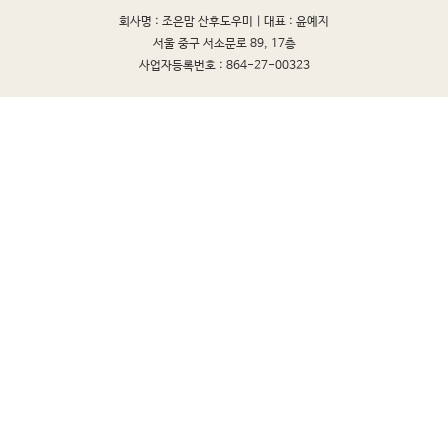
회사명 : 조은맘 산후도우미 |
대표 : 윤예지
서울 중구 서소문로 89, 17층
사업자등록번호 : 864-27-00323