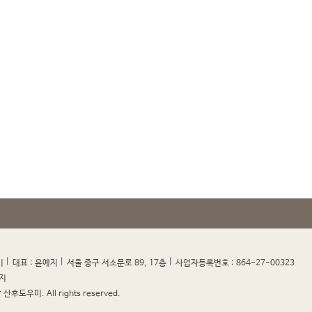
|
|
|
|
미
대표 : 윤예지
서울 중구 서소문로 89, 17층
사업자등록번호 : 864-27-00323
지
산후도우미. All rights reserved.