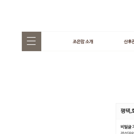
조은맘 소개
산후
평택,
비밀글 
작성자와