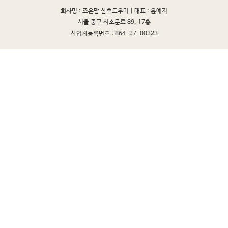
회사명 : 조은맘 산후도우미 |
대표 : 윤예지
서울 중구 서소문로 89, 17층
사업자등록번호 : 864-27-00323