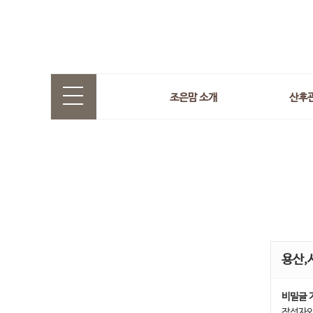
조은맘 소개
산후
용산,
비밀글 
작성자와