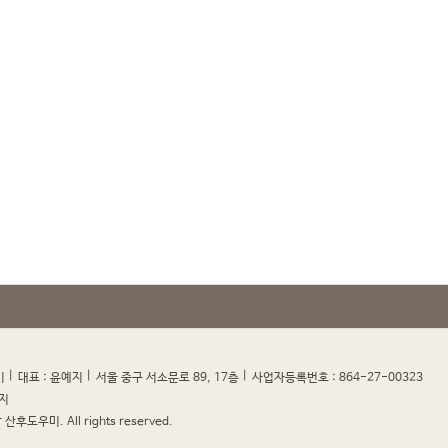
|
|
|
|
미
대표 : 윤예지
서울 중구 서소문로 89, 17층
사업자등록번호 : 864-27-00323
지
산후도우미. All rights reserved.