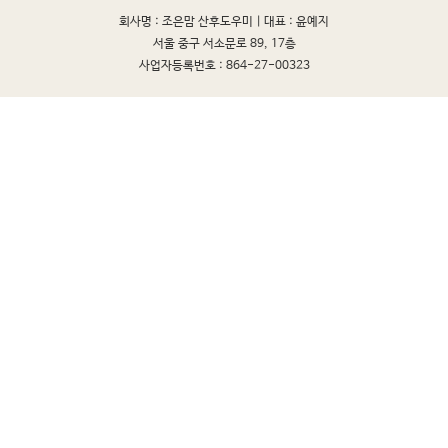
회사명 : 조은맘 산후도우미 |
대표 : 윤예지
서울 중구 서소문로 89, 17층
사업자등록번호 : 864-27-00323