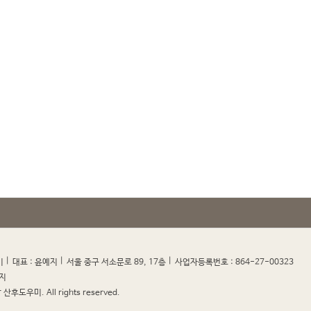
|
|
|
|
미
대표 : 윤예지
서울 중구 서소문로 89, 17층
사업자등록번호 : 864-27-00323
지
산후도우미. All rights reserved.