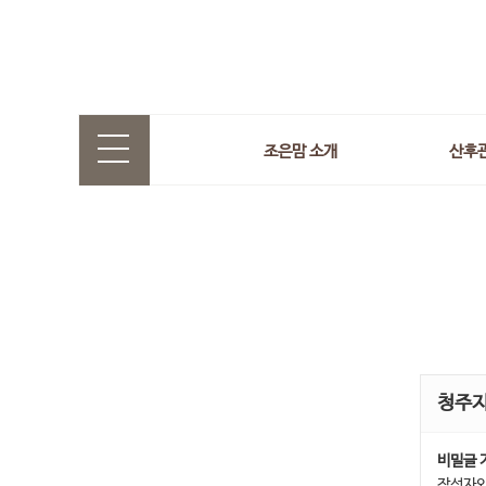
조은맘 소개
산후
청주
비밀글 
작성자와