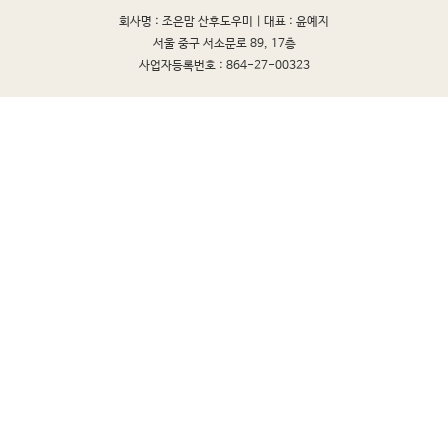
회사명 : 조은맘 산후도우미 |
대표 : 윤예지
서울 중구 서소문로 89, 17층
사업자등록번호 : 864-27-00323