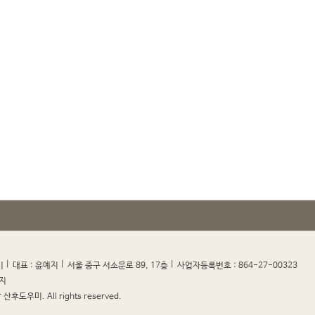
|
|
|
|
미
대표 : 윤예지
서울 중구 서소문로 89, 17층
사업자등록번호 : 864-27-00323
지
산후도우미. All rights reserved.