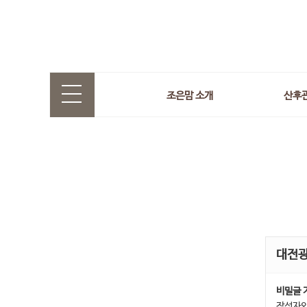
조은맘 소개
산후
대전
비밀글 
작성자와