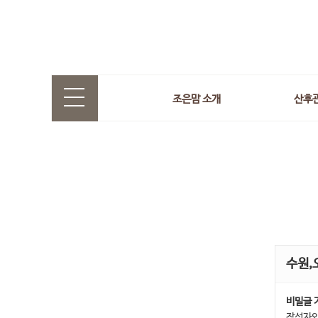
조은맘 소개
산후
수원,
비밀글 
작성자와