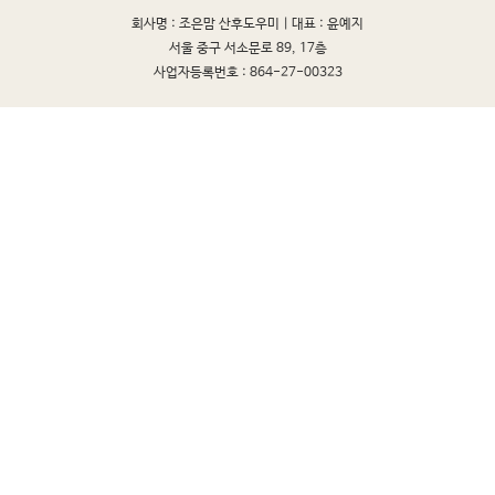
회사명 : 조은맘 산후도우미 |
대표 : 윤예지
서울 중구 서소문로 89, 17층
사업자등록번호 : 864-27-00323