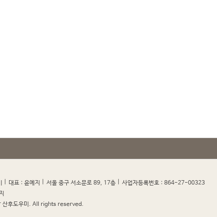
|
|
|
|
미
대표 : 윤예지
서울 중구 서소문로 89, 17층
사업자등록번호 : 864-27-00323
지
산후도우미. All rights reserved.