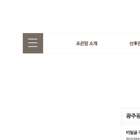
조은맘 소개
산후
광주
비밀글 
작성자와