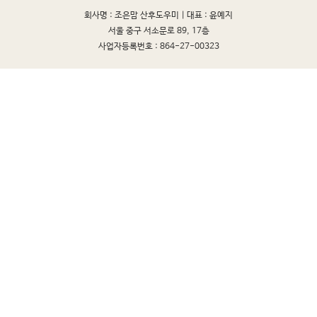
회사명 : 조은맘 산후도우미 |
대표 : 윤예지
서울 중구 서소문로 89, 17층
사업자등록번호 : 864-27-00323