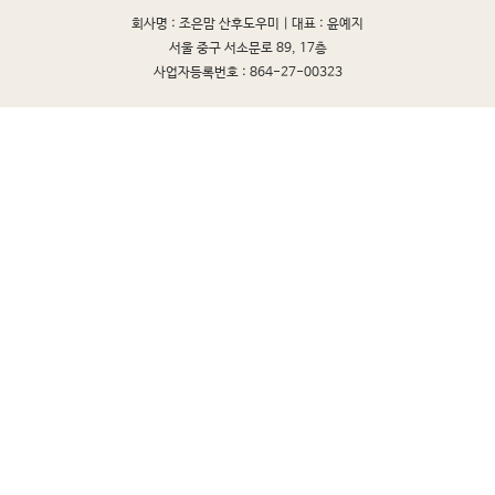
회사명 : 조은맘 산후도우미 |
대표 : 윤예지
서울 중구 서소문로 89, 17층
사업자등록번호 : 864-27-00323