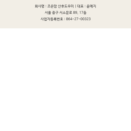
회사명 : 조은맘 산후도우미 |
대표 : 윤예지
서울 중구 서소문로 89, 17층
사업자등록번호 : 864-27-00323