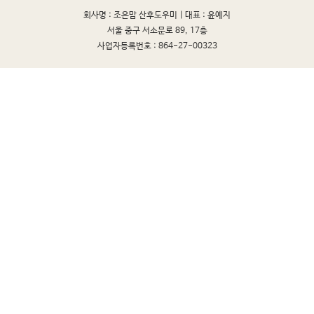
회사명 : 조은맘 산후도우미 |
대표 : 윤예지
서울 중구 서소문로 89, 17층
사업자등록번호 : 864-27-00323