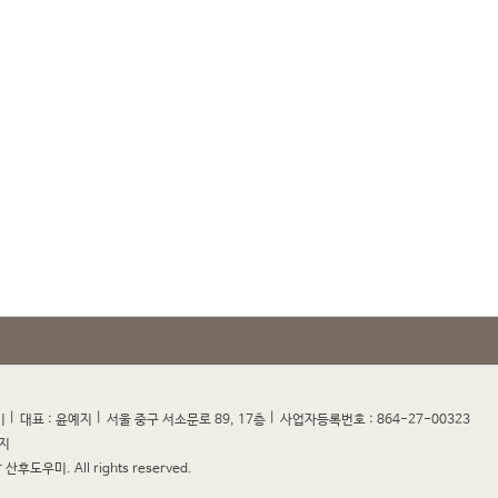
|
|
|
|
미
대표 : 윤예지
서울 중구 서소문로 89, 17층
사업자등록번호 : 864-27-00323
지
산후도우미. All rights reserved.