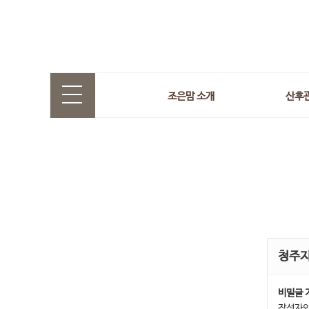
조은맘 소개
산후
청주
비밀글 
작성자와