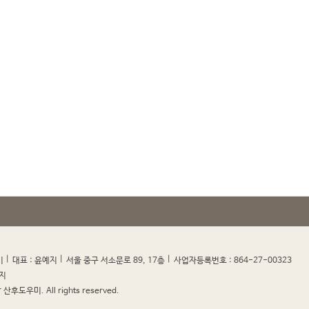
|
|
|
|
미
대표 : 윤예지
서울 중구 서소문로 89, 17층
사업자등록번호 : 864-27-00323
지
산후도우미. All rights reserved.