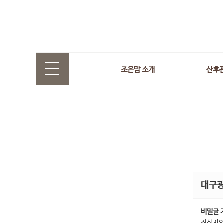
조은맘 소개
산후
대구
비밀글 
작성자와