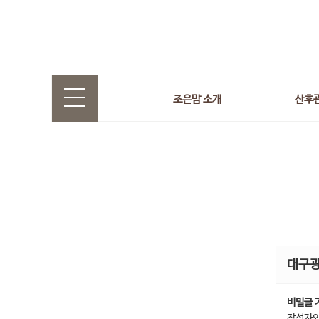
조은맘 소개
산후
대구
비밀글 
작성자와