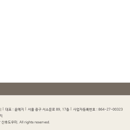
|
|
|
|
미
대표 : 윤예지
서울 중구 서소문로 89, 17층
사업자등록번호 : 864-27-00323
지
산후도우미. All rights reserved.