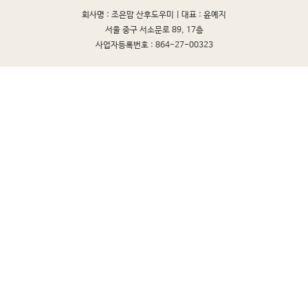
회사명 : 조은맘 산후도우미 |
대표 : 윤예지
서울 중구 서소문로 89, 17층
사업자등록번호 : 864-27-00323