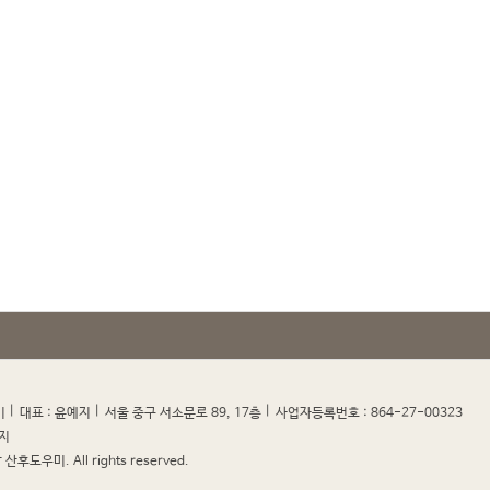
|
|
|
|
미
대표 : 윤예지
서울 중구 서소문로 89, 17층
사업자등록번호 : 864-27-00323
지
산후도우미. All rights reserved.