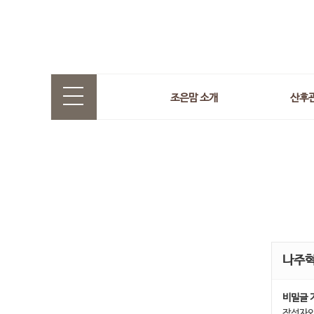
조은맘 소개
산후
나주
비밀글 
작성자와