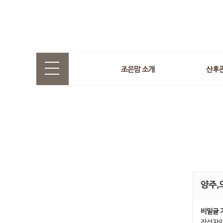
조은맘 소개
산후
양주,
비밀글 
작성자와