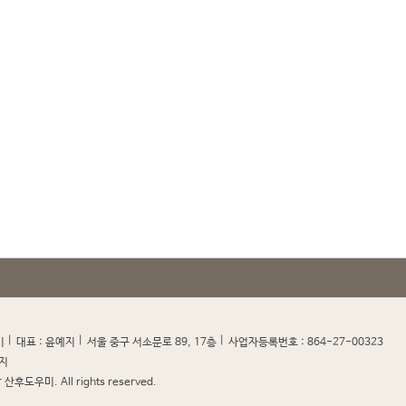
|
|
|
|
미
대표 : 윤예지
서울 중구 서소문로 89, 17층
사업자등록번호 : 864-27-00323
지
산후도우미. All rights reserved.