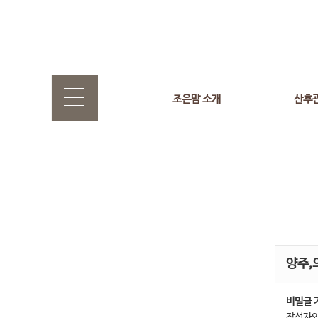
조은맘 소개
산후
양주,
비밀글 
작성자와