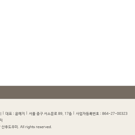
|
|
|
|
미
대표 : 윤예지
서울 중구 서소문로 89, 17층
사업자등록번호 : 864-27-00323
지
산후도우미. All rights reserved.