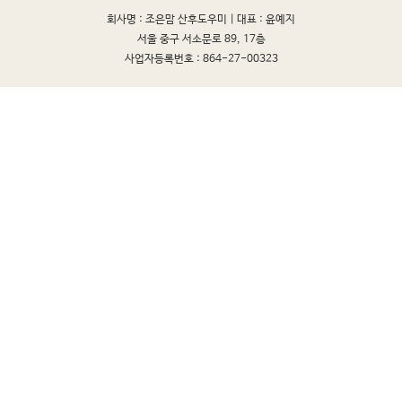
회사명 : 조은맘 산후도우미 |
대표 : 윤예지
서울 중구 서소문로 89, 17층
사업자등록번호 : 864-27-00323