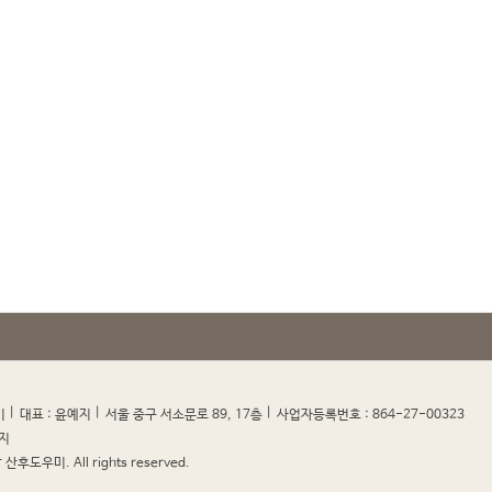
|
|
|
|
미
대표 : 윤예지
서울 중구 서소문로 89, 17층
사업자등록번호 : 864-27-00323
지
산후도우미. All rights reserved.