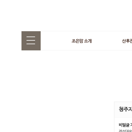
조은맘 소개
산후
청주
비밀글 
작성자와